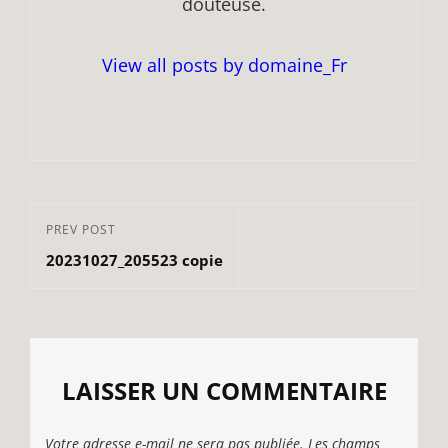
douteuse.
View all posts by domaine_Fr
Navigation
Previous
PREV POST
de
20231027_205523 copie
Post
l’article
LAISSER UN COMMENTAIRE
Votre adresse e-mail ne sera pas publiée.
Les champs