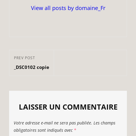
View all posts by domaine_Fr
Navigation
Previous
PREV POST
de
_DSC0102 copie
Post
l’article
LAISSER UN COMMENTAIRE
Votre adresse e-mail ne sera pas publiée.
Les champs
obligatoires sont indiqués avec
*