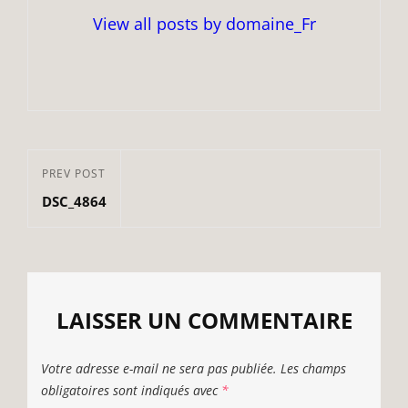
View all posts by domaine_Fr
Navigation
Previous
PREV POST
de
DSC_4864
Post
l’article
LAISSER UN COMMENTAIRE
Votre adresse e-mail ne sera pas publiée.
Les champs
obligatoires sont indiqués avec
*