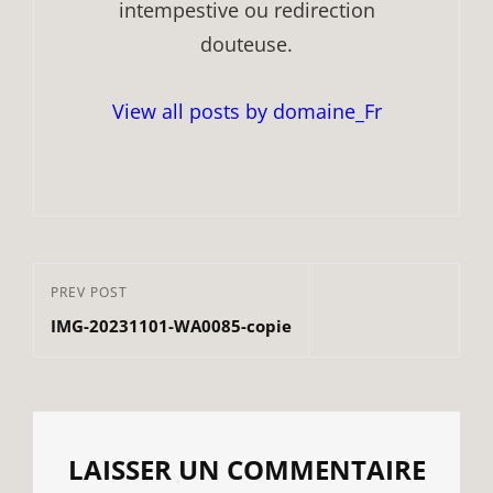
intempestive ou redirection
douteuse.
View all posts by domaine_Fr
Navigation
Previous
PREV POST
de
IMG-20231101-WA0085-copie
Post
l’article
LAISSER UN COMMENTAIRE