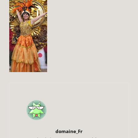
Author:
domaine_Fr